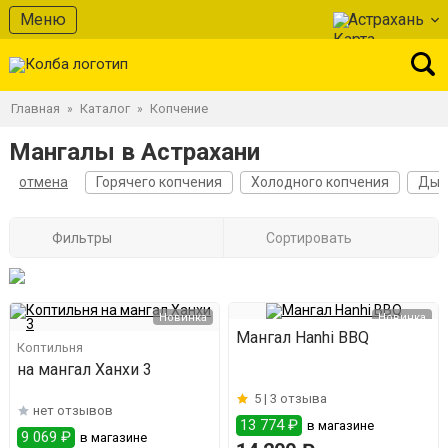
Меню
Астрахань
Главная
Каталог
Копчение
»
»
Мангалы в Астрахани
отмена
Горячего копчения
Холодного копчения
Дым
Фильтры
Сортировать
Новинка
Новинка
Мангал Hanhi BBQ
Коптильня
на мангал Ханхи 3
5 |
3 отзыва
нет отзывов
13 774 ₽
в магазине
9 069 ₽
в магазине