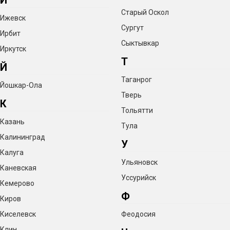
И
Старый Оскол
Ижевск
Сургут
Ирбит
Сыктывкар
Иркутск
Т
Й
Таганрог
Йошкар-Ола
Тверь
К
Тольятти
Казань
Тула
Калининград
У
Калуга
Ульяновск
Каневская
Уссурийск
Кемерово
Ф
Киров
Киселевск
Феодосия
Клин