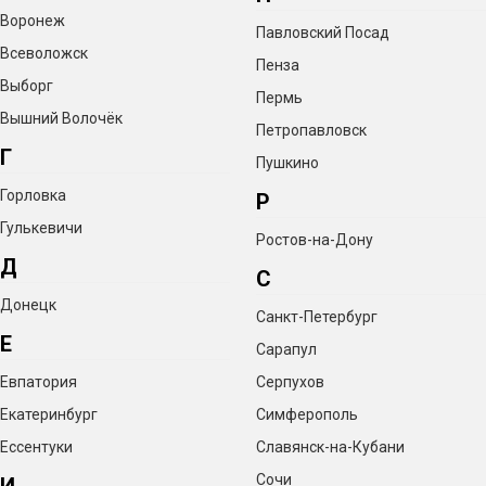
Воронеж
Павловский Посад
Всеволожск
Пенза
Выборг
Пермь
Вышний Волочёк
Петропавловск
Г
Пушкино
Горловка
Р
Гулькевичи
Ростов-на-Дону
Д
С
Донецк
Санкт-Петербург
Е
Сарапул
Евпатория
Серпухов
Екатеринбург
Симферополь
Ессентуки
Славянск-на-Кубани
Сочи