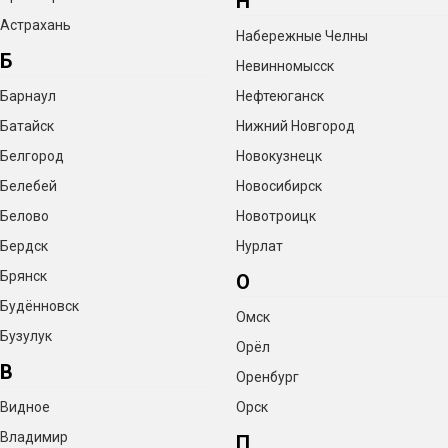
Н
Астрахань
Набережные Челны
Б
Невинномысск
Барнаул
Нефтеюганск
Батайск
Нижний Новгород
Белгород
Новокузнецк
Белебей
Новосибирск
Белово
Новотроицк
Бердск
Нурлат
Брянск
О
Будённовск
Омск
Бузулук
Орёл
В
Оренбург
Видное
Орск
Владимир
П