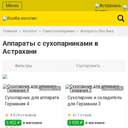
Меню
Астрахань
Главная
Каталог
Самогоноварение
Аппараты без бака
»
»
»
Аппараты с сухопарниками в
Астрахани
Фильтры
Сортировать
Скидка 17%
Скидка 11%
Сухопарник для аппарата
Сухопарник и охладитель
Германия 4
для Германии 3
4.9 |
8 отзывов
4 |
1 отзыв
5 422 ₽
3 920 ₽
в магазине
в магазине