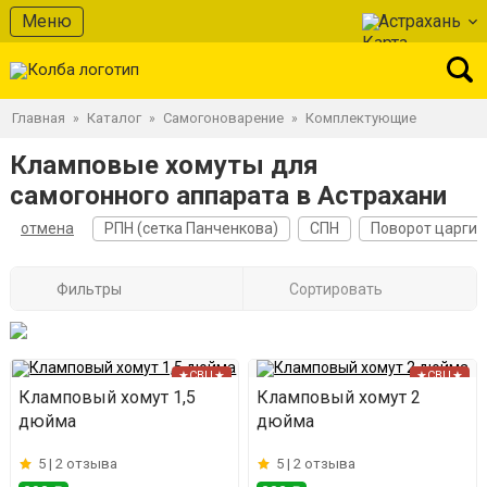
Меню
Астрахань
Главная
Каталог
Самогоноварение
Комплектующие
»
»
»
Кламповые хомуты для
самогонного аппарата в Астрахани
отмена
РПН (сетка Панченкова)
СПН
Поворот царги
Фильтры
Сортировать
★СВЦ★
★СВЦ★
Кламповый хомут 1,5
Кламповый хомут 2
дюйма
дюйма
5 |
2 отзыва
5 |
2 отзыва