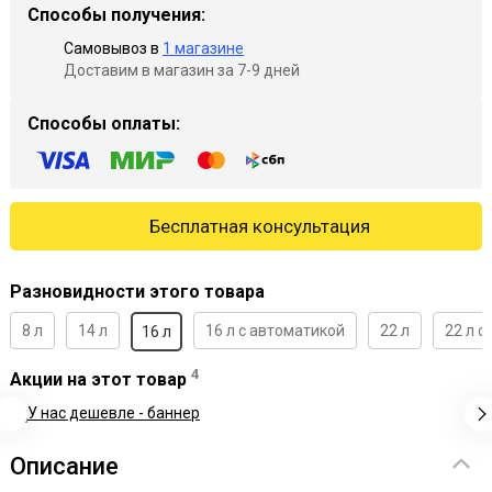
Способы получения:
Самовывоз в
1 магазине
Доставим в магазин за 7-9 дней
Способы оплаты:
Бесплатная консультация
Разновидности этого товара
8 л
14 л
16 л c автоматикой
22 л
22 л c
16 л
4
Акции на этот товар
Реклам
Описание