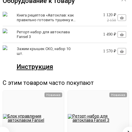
Оборудование к товару
1 120 ₽
Книга рецептов «Автоклав: как
И наслаждайтесь процессом!
правильно готовить тушенку и
2 150
другие консервы» | Константин
Поляков
Автоматический выход в рабочий режим
Реторт-набор для автоклава
1 490 ₽
Fansel 3
Вам не нужно следить за нагревом, «ловить» момент и
Зажим крышек СКО, набор 10
1 570 ₽
шт.
вручную перекрывать кран, чтобы набрать температуру
Инструкция
120°С.
Клапан на крышке сам закроется при температуре 98-
С этим товаром часто покупают
100°С, обеспечит герметичность и выведет автоклав в
Новинка
Новинка
рабочий режим.