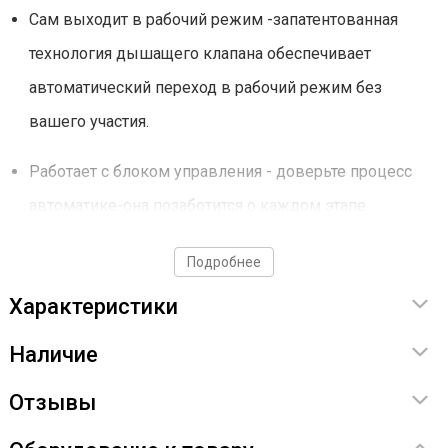
Сам выходит в рабочий режим -запатентованная
технология дышащего клапана обеспечивает
автоматический переход в рабочий режим без
вашего участия.
Работает с блоком управления - доверьте процесс
автоматике-она позаботится о каждом этапе
приготовления
Подробнее
Уникальный прижим для реторт пакетов - готовьте в
Характеристики
реторт упаковке с комфортом благодаря прижиму и
Наличие
новому надежному клапану
Отзывы